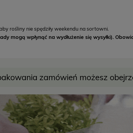
aby rośliny nie spędziły weekendu na sortowni.
dy mogą wpłynąć na wydłużenie się wysyłki). Obowiązu
pakowania zamówień możesz obejr