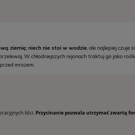
wą ziemię; niech nie stoi w wodzie
, ale najlepiej czuj
 przelewaj. W chłodniejszych rejonach traktuj go jako roś
 przed mrozem.
racyjnych liści.
Przycinanie pozwala utrzymać zwartą fo