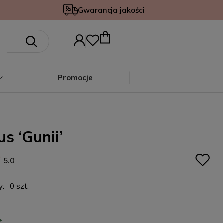
Gwarancja jakości
Promocje
us ‘Gunii’
5.0
y:
0 szt.
ł