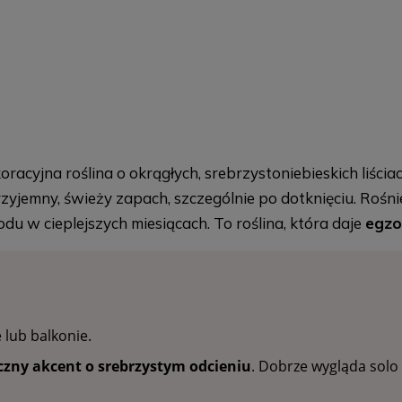
koracyjna roślina o okrągłych, srebrzystoniebieskich liścia
przyjemny, świeży zapach, szczególnie po dotknięciu. Roś
du w cieplejszych miesiącach. To roślina, która daje
egzo
 lub balkonie.
yczny akcent o srebrzystym odcieniu
. Dobrze wygląda solo