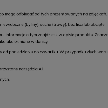
tego mogą odbiegać od tych prezentowanych na zdjęciach.
ewidoczne (byliny), suche (trawy), bez liści lub obcięte.
m - informacje o tym znajdziesz w opisie produktu. Znacz
ako ukorzenione w donicy.
emy od poniedziałku do czwartku. W przypadku złych wa
rzystane narzędzia AI.
nych.