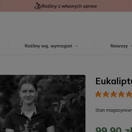
Rośliny z własnych upraw
Rośliny wg. wymagań
Nawozy
Eukalipt
Stan magazynow
99,90 z