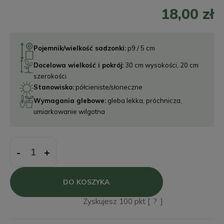
18,00 zł
Pojemnik/wielkość sadzonki:
p9 / 5 cm
Docelowa wielkość i pokrój:
30 cm wysokości, 20 cm
szerokości
Stanowisko:
półcieniste/słoneczne
Wymagania glebowe:
gleba lekka, próchnicza,
umiarkowanie wilgotna
-
+
DO KOSZYKA
Zyskujesz
100
pkt [
?
]