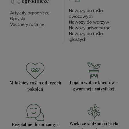
ogrodnicze
Nawozy do roślin
Artykuły ogrodnicze
owocowych
Opryski
Nawozy do warzyw
Vouchery roślinne
Nawozy uniwersalne
Nawozy do roślin
iglastych
Lojalni wobec klientów -
Miłośnicy roślin od trzech
gwarancja satysfakcji
pokoleń
Większe sadzonki i bryła
Bezpłatnie doradzamy i