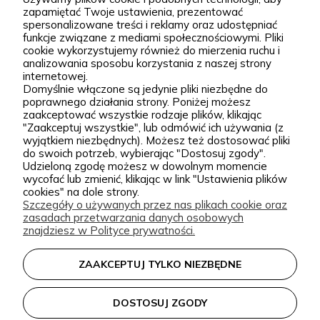
większe kompozycje krajobrazowe. Za Zieloną Parą
zapamiętać Twoje ustawienia, prezentować
stoją Wiktor i Klaudia, którzy z dużą starannością
spersonalizowane treści i reklamy oraz udostępniać
funkcje związane z mediami społecznościowymi. Pliki
dobierają każdą odmianę dostępną w naszej
cookie wykorzystujemy również do mierzenia ruchu i
Podgórna 9, 97-565 Brudzice
ofercie. W sprzedaży znajdziesz zarówno
analizowania sposobu korzystania z naszej strony
+48 793 037 145
internetowej.
sprawdzone, klasyczne gatunki, jak i ciekawsze,
kontakt@zielonapara.pl
Domyślnie włączone są jedynie pliki niezbędne do
poprawnego działania strony. Poniżej możesz
bardziej unikatowe krzewy ozdobne, drzewa, byliny
zaakceptować wszystkie rodzaje plików, klikając
oraz sadzonki do ogrodu. Każda roślina jest przez
"Zaakceptuj wszystkie", lub odmówić ich używania (z
Kategorie
wyjątkiem niezbędnych). Możesz też dostosować pliki
nas pielęgnowana, nawożona, przycinana i
do swoich potrzeb, wybierając "Dostosuj zgody".
przygotowywana tak, aby mogła trafić do Twojego
Informacje
Udzieloną zgodę możesz w dowolnym momencie
wycofać lub zmienić, klikając w link "Ustawienia plików
ogrodu w jak najlepszej kondycji. W Zielonej Parze
cookies" na dole strony.
stawiamy przede wszystkim na jakość sadzonek.
Szczegóły o używanych przez nas plikach cookie oraz
zasadach przetwarzania danych osobowych
Wiemy, że dobrze ukorzeniona, zdrowa roślina to
zielonapara.pl © 2026
znajdziesz w Polityce prywatności.
podstawa udanego ogrodu, dlatego nie traktujemy
Made with
by
sprzedaży roślin jak zwykłej wysyłki produktu.
ZAAKCEPTUJ TYLKO NIEZBĘDNE
Nasze sadzonki są starannie prowadzone i
zabezpieczane przed transportem, dzięki czemu
DOSTOSUJ ZGODY