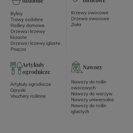
owocowe
ozdobne
Krzewy owocowe
Byliny
Drzewa owocowe
Trawy ozdobne
Zioła
Rośliny domowe
Drzewa i krzewy
liściaste
Drzewa i krzewy iglaste
Pnącza
Artykuły
Nawozy
ogrodnicze
Nawozy do roślin
Artykuły ogrodnicze
owocowych
Opryski
Nawozy do warzyw
Vouchery roślinne
Nawozy uniwersalne
Nawozy do roślin
iglastych