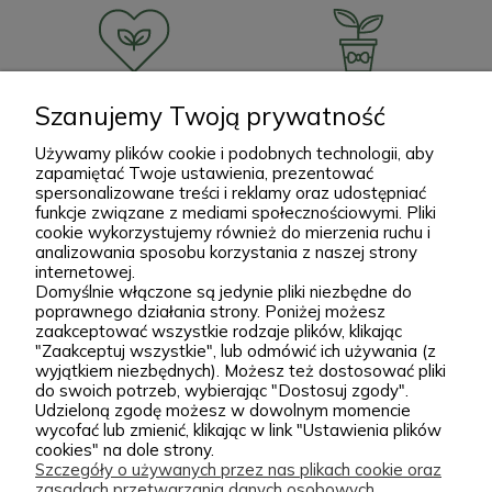
Lojalni wobec klientów -
Miłośnicy roślin od trzech
gwarancja satysfakcji
pokoleń
Szanujemy Twoją prywatność
Używamy plików cookie i podobnych technologii, aby
zapamiętać Twoje ustawienia, prezentować
spersonalizowane treści i reklamy oraz udostępniać
funkcje związane z mediami społecznościowymi. Pliki
cookie wykorzystujemy również do mierzenia ruchu i
Większe sadzonki i bryła
Bezpłatnie doradzamy i
analizowania sposobu korzystania z naszej strony
korzeniowa
wspieramy
internetowej.
Domyślnie włączone są jedynie pliki niezbędne do
poprawnego działania strony. Poniżej możesz
zaakceptować wszystkie rodzaje plików, klikając
"Zaakceptuj wszystkie", lub odmówić ich używania (z
wyjątkiem niezbędnych). Możesz też dostosować pliki
do swoich potrzeb, wybierając "Dostosuj zgody".
Udzieloną zgodę możesz w dowolnym momencie
wycofać lub zmienić, klikając w link "Ustawienia plików
cookies" na dole strony.
Zielona Para - Internetowe centrum
Szczegóły o używanych przez nas plikach cookie oraz
zasadach przetwarzania danych osobowych