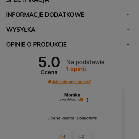
INFORMACJE DODATKOWE
WYSYŁKA
OPINIE O PRODUKCIE
5.0
Na podstawie
1
opinii
Ocena
Jak zbieramy opinie?
Monika
zweryfikowano
Ocena klienta:
Doskonale
0
0