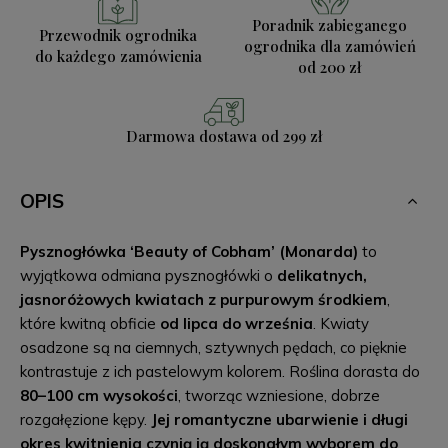
Poradnik zabieganego
Przewodnik ogrodnika
ogrodnika
dla zamówień
do każdego zamówienia
od 200 zł
Darmowa dostawa
od 299 zł
OPIS
Pysznogłówka ‘Beauty of Cobham’ (Monarda)
to
wyjątkowa odmiana pysznogłówki o
delikatnych,
jasnoróżowych kwiatach z purpurowym środkiem
,
które kwitną obficie
od lipca do września
. Kwiaty
osadzone są na ciemnych, sztywnych pędach, co pięknie
kontrastuje z ich pastelowym kolorem. Roślina dorasta do
80–100 cm wysokości
, tworząc wzniesione, dobrze
rozgałęzione kępy.
Jej romantyczne ubarwienie i długi
okres kwitnienia czynią ją doskonałym wyborem do