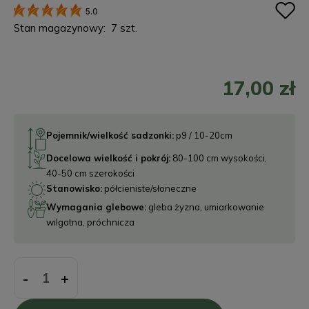
5.0
Stan magazynowy:
7 szt.
17,00 zł
Pojemnik/wielkość sadzonki:
p9 / 10-20cm
Docelowa wielkość i pokrój:
80-100 cm wysokości,
40-50 cm szerokości
Stanowisko:
półcieniste/słoneczne
Wymagania glebowe:
gleba żyzna, umiarkowanie
wilgotna, próchnicza
-
+