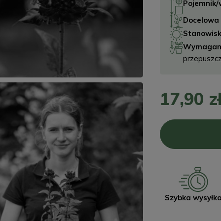
Pojemnik/
Docelowa w
Stanowisk
Wymagani
przepuszc
17,90 z
Szybka wysyłk