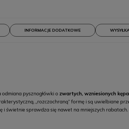
INFORMACJE DODATKOWE
WYSYŁK
 odmiana pysznogłówki o
zwartych, wzniesionych kęp
rakterystyczną, „rozczochraną” formę i są uwielbiane prze
się i świetnie sprawdza się nawet na mniejszych rabatach.