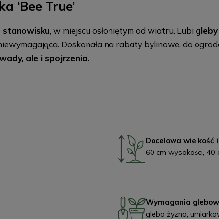
a ‘Bee True’
m stanowisku
, w miejscu osłoniętym od wiatru. Lubi
gleby
 niewymagająca. Doskonała na rabaty bylinowe, do ogrod
wady, ale i spojrzenia.
Docelowa wielkość i
60 cm wysokości, 40 
Wymagania glebow
gleba żyzna, umiarko