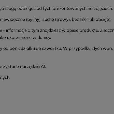
tego mogą odbiegać od tych prezentowanych na zdjęciach.
ewidoczne (byliny), suche (trawy), bez liści lub obcięte.
m - informacje o tym znajdziesz w opisie produktu. Znacz
ako ukorzenione w donicy.
emy od poniedziałku do czwartku. W przypadku złych wa
rzystane narzędzia AI.
nych.