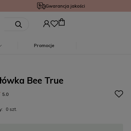
Gwarancja jakości
Promocje
łówka Bee True
5.0
y:
0 szt.