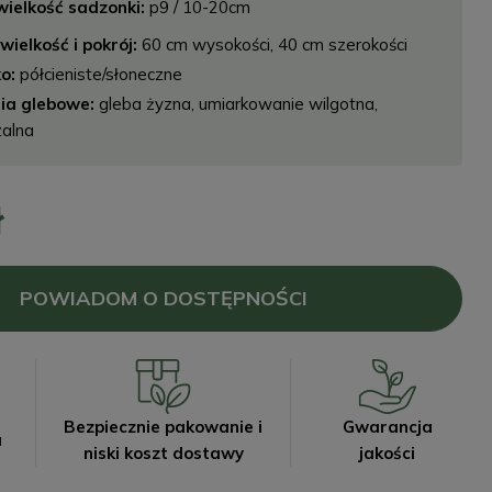
wielkość sadzonki:
p9 / 10-20cm
ielkość i pokrój:
60 cm wysokości, 40 cm szerokości
o:
półcieniste/słoneczne
a glebowe:
gleba żyzna, umiarkowanie wilgotna,
zalna
ł
POWIADOM O DOSTĘPNOŚCI
Bezpiecznie pakowanie i
Gwarancja
a
niski koszt dostawy
jakości