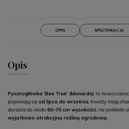
OPIS
SPECYFIKACJA
Opis
Pysznogłówka ‘Bee True’ (Monarda)
to nowoczesna
pojawiają się
od lipca do września
. Kwiaty mają cha
dorasta do około
60–70 cm wysokości
, nie pokłada 
wyjątkowo atrakcyjną rośliną ogrodową.