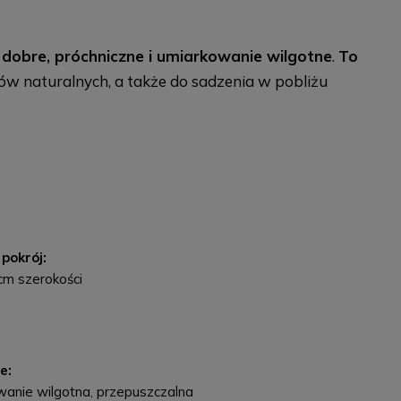
 dobre, próchniczne i umiarkowanie wilgotne
.
To
ów naturalnych, a także do sadzenia w pobliżu
 pokrój:
cm szerokości
e:
wanie wilgotna, przepuszczalna