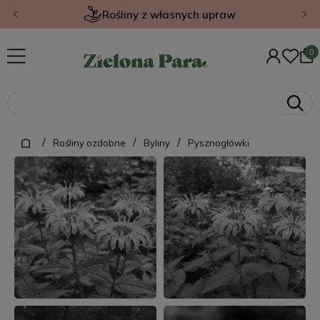
Gwarancja jakości
/
/
/
Rośliny ozdobne
Byliny
Pysznogłówki