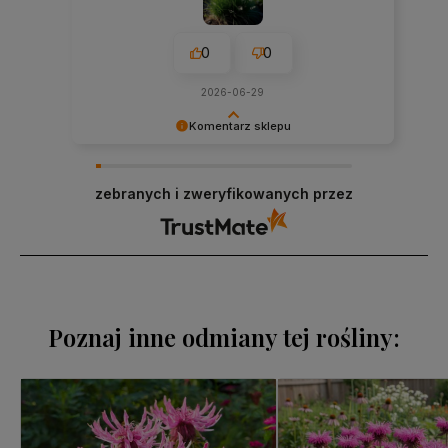
0
0
2026-06-29
Komentarz sklepu
Ogromne dzięki! 🌿 Zawsze mamy banan na
twarzy, gdy czytamy takie wiadomości 😊 Niech
zebranych i zweryfikowanych przez
Twoje rośliny będą szczęśliwe i zielone po sufit! –
Klaudia & Wiktor
Poznaj inne odmiany tej rośliny: