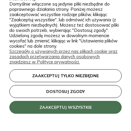
sprawdzone, klasyczne gatunki, jak i ciekawsze,
kontakt@zielonapara.pl
Domyślnie włączone są jedynie pliki niezbędne do
poprawnego działania strony. Poniżej możesz
bardziej unikatowe krzewy ozdobne, drzewa, byliny
zaakceptować wszystkie rodzaje plików, klikając
oraz sadzonki do ogrodu. Każda roślina jest przez
"Zaakceptuj wszystkie", lub odmówić ich używania (z
Kategorie
wyjątkiem niezbędnych). Możesz też dostosować pliki
nas pielęgnowana, nawożona, przycinana i
do swoich potrzeb, wybierając "Dostosuj zgody".
przygotowywana tak, aby mogła trafić do Twojego
Udzieloną zgodę możesz w dowolnym momencie
Informacje
wycofać lub zmienić, klikając w link "Ustawienia plików
ogrodu w jak najlepszej kondycji. W Zielonej Parze
cookies" na dole strony.
Szczegóły o używanych przez nas plikach cookie oraz
stawiamy przede wszystkim na jakość sadzonek.
zasadach przetwarzania danych osobowych
Wiemy, że dobrze ukorzeniona, zdrowa roślina to
zielonapara.pl © 2026
znajdziesz w Polityce prywatności.
podstawa udanego ogrodu, dlatego nie traktujemy
Made with
by
ZAAKCEPTUJ TYLKO NIEZBĘDNE
sprzedaży roślin jak zwykłej wysyłki produktu.
Nasze sadzonki są starannie prowadzone i
DOSTOSUJ ZGODY
zabezpieczane przed transportem, dzięki czemu
klienci doceniają je za wygląd, kondycję oraz dobre
ZAAKCEPTUJ WSZYSTKIE
przyjęcie po posadzeniu. Pozytywne opinie o
roślinach z naszej szkółki są dla nas najlepszym
potwierdzeniem, że warto dbać o każdy szczegół.