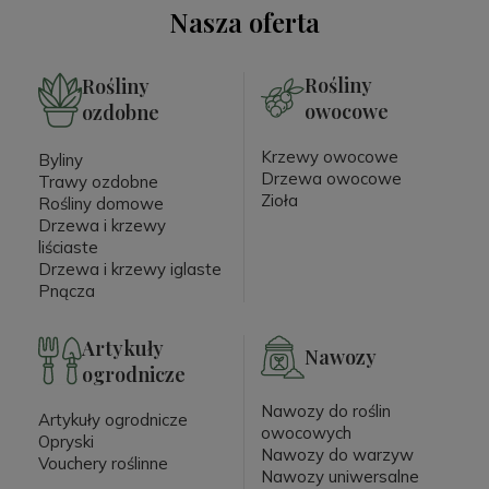
Nasza oferta
Rośliny
Rośliny
owocowe
ozdobne
Krzewy owocowe
Byliny
Drzewa owocowe
Trawy ozdobne
Zioła
Rośliny domowe
Drzewa i krzewy
liściaste
Drzewa i krzewy iglaste
Pnącza
Artykuły
Nawozy
ogrodnicze
Nawozy do roślin
Artykuły ogrodnicze
owocowych
Opryski
Nawozy do warzyw
Vouchery roślinne
Nawozy uniwersalne