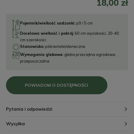
18,00 zł
Pojemnik/wielkość sadzonki:
p9 / 5 cm
Docelowa wielkość i pokrój:
60 cm wysokości, 20-40
cm szerokości
Stanowisko:
półcieniste/słoneczne
Wymagania glebowe:
gleba przeciętna ogrodowa,
przepuszczalna
POWIADOM O DOSTĘPNOŚCI
Pytania i odpowiedzi
Wysyłka