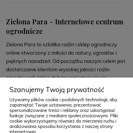
Zielona Para - Internetowe centrum
ogrodnicze
Zielona Para to szkółka roślin i sklep ogrodniczy
online stworzony z miłości do natury, ogrodów i
pięknych nasadzeń. Od początku naszym celem jest
dostarczanie klientom wysokiej jakości roślin
ogrodowych, które dobrze przyjmują się po
posadzeniu i przez lata zdobią przydomowe
rozwiń więcej
Szanujemy Twoją prywatność
rabaty, skalniaki, ogrody naturalistyczne oraz
Używamy plików cookie i podobnych technologii, aby
większe kompozycje krajobrazowe. Za Zieloną Parą
zapamiętać Twoje ustawienia, prezentować
spersonalizowane treści i reklamy oraz udostępniać
stoją Wiktor i Klaudia, którzy z dużą starannością
funkcje związane z mediami społecznościowymi. Pliki
dobierają każdą odmianę dostępną w naszej
cookie wykorzystujemy również do mierzenia ruchu i
Podgórna 9, 97-565 Brudzice
analizowania sposobu korzystania z naszej strony
ofercie. W sprzedaży znajdziesz zarówno
+48 793 037 145
internetowej.